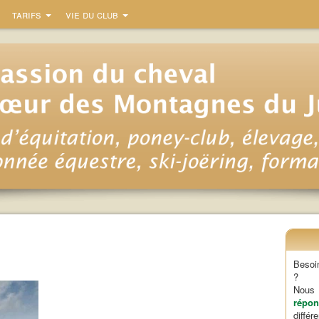
tarifs
vie du club
Besoi
?
Nou
répon
diffé