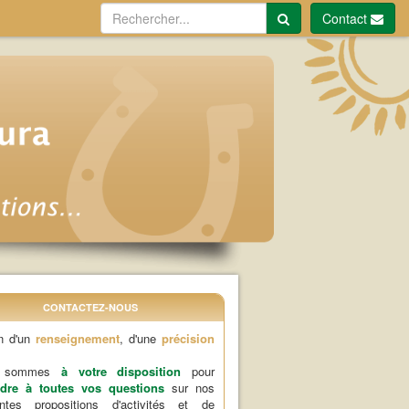
Contact
CONTACTEZ-NOUS
n d'un
renseignement
, d'une
précision
s sommes
à votre disposition
pour
dre à toutes vos questions
sur nos
rentes propositions d'activités et de