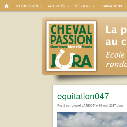
structures
activités
séjours
formations
equitation047
Posté par
le
dans
Lionel JARDOT
16 mai 2017