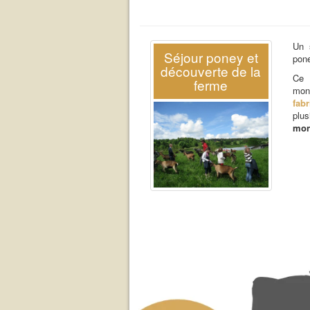
Un 
Séjour poney et
pone
découverte de la
Ce 
ferme
mon
fab
plus
mon