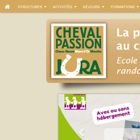
structures
activités
séjours
formations