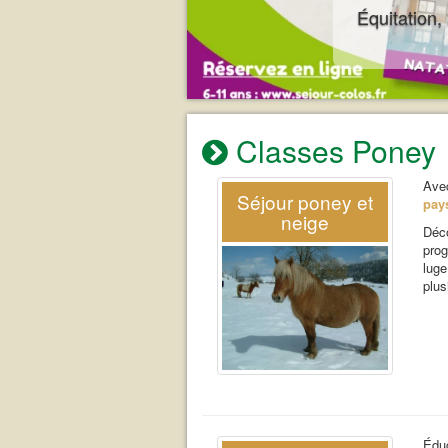
Équitation,
Classes Poney
Ave
Séjour poney et
pay
neige
Déc
pro
lug
plus
Éduc