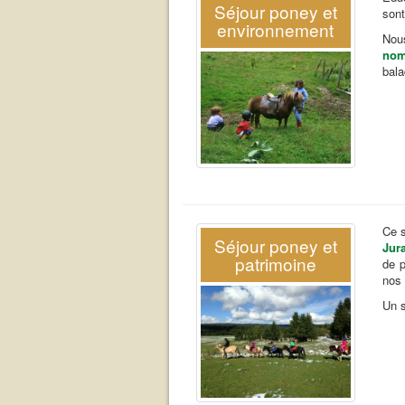
Séjour poney et
sont
environnement
Nous
nom
bala
Ce s
Séjour poney et
Jur
patrimoine
de p
nos
Un s