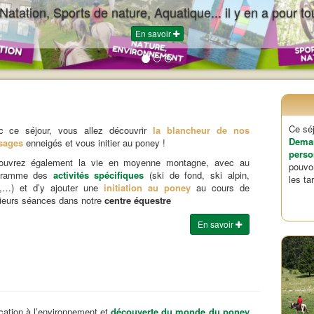
 Natation, Sports de nature, Aquatique... il y en a pour to
En savoir
Ce séj
c ce séjour, vous allez découvrir
la blancheur de nos
Dem
sages
enneigés et vous initier au poney !
pers
ouvrez également la vie en moyenne montagne, avec au
pouvo
gramme des
activités spécifiques
(ski de fond, ski alpin,
les ta
e,…) et d’y ajouter une
initiation au poney
au cours de
ieurs séances dans notre
centre équestre
En savoir
ation à l’environnement et
découverte du monde du poney