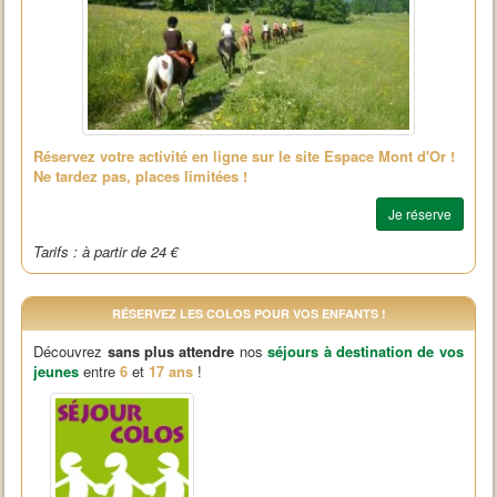
Réservez votre activité en ligne sur le site Espace Mont d'Or !
Ne tardez pas, places limitées !
Je réserve
Tarifs : à partir de 24 €
RÉSERVEZ LES COLOS POUR VOS ENFANTS !
Découvrez
sans plus attendre
nos
séjours à destination de vos
jeunes
entre
6
et
17
ans
!