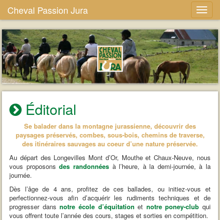
Cheval Passion Jura
Éditorial
Se balader dans la montagne jurassienne, découvrir des
paysages préservés, combes, sous-bois, chemins de traverse,
des itinéraires sauvages au coeur d’une nature préservée.
Au départ des Longevilles Mont d’Or, Mouthe et Chaux-Neuve, nous
vous proposons
des randonnées
à l’heure, à la demi-journée, à la
journée.
Dès l’âge de 4 ans, profitez de ces ballades, ou initiez-vous et
perfectionnez-vous afin d’acquérir les rudiments techniques et de
progresser dans
notre école d’équitation
et
notre poney-club
qui
vous offrent toute l’année des cours, stages et sorties en compétition.