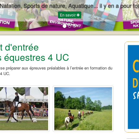
 Natation, Sports de nature, Aquatique... il y en a pour to
En savoir
t d'entrée
s équestres 4 UC
se préparer aux épreuves préalables à l’entrée en formation du
 4 UC.