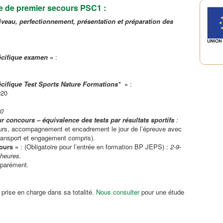
 de premier secours PSC1 :
iveau,
perfectionnement, présentation et préparation des
écifique examen
»
:
écifique Test Sports Nature Formations*
»
:
020
20
concours – équivalence des tests par résultats sportifs
:
urs, accompagnement et encadrement le jour de l’épreuve avec
transport et engagement compris).
ours »
: (Obligatoire pour l’entrée en formation BP JEPS) :
2-9-
 heures.
éparément.
e prise en charge dans sa totalité.
Nous consulter
pour une étude