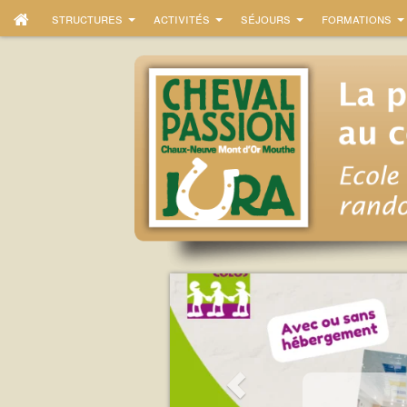
structures
activités
séjours
formations