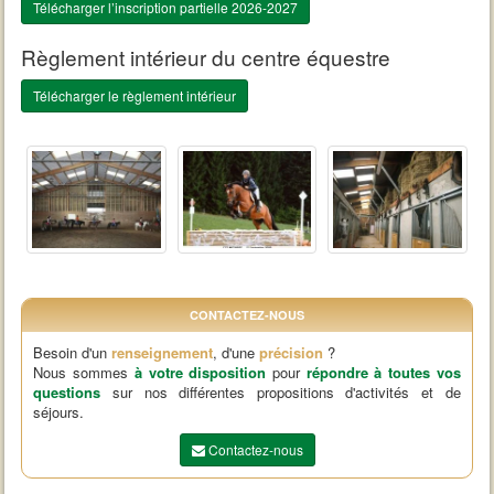
Télécharger l’inscription partielle 2026-2027
Règlement intérieur du centre équestre
Télécharger le règlement intérieur
CONTACTEZ-NOUS
Besoin d'un
renseignement
, d'une
précision
?
Nous sommes
à votre disposition
pour
répondre à toutes vos
questions
sur nos différentes propositions d'activités et de
séjours.
Contactez-nous