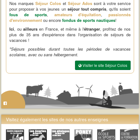
Nos marques
Séjour Colos
et
Séjour Ados
sont à votre service
pour proposer à vos jeunes un
séjour tout compris
, qu'ils soient
fous de sports
,
amateurs d'équitation
,
passionnés
d'environnement
ou encore
fondus de sports nautiques
!
Ici
, ou
ailleurs
en France, et même à l'
étranger
, profitez de nos
plus de 35 ans d'expérience dans l'organisation de séjours de
vacances !
*Séjours possibles durant toutes les périodes de vacances
scolaires, avec ou sans hébergement.
Visiter le site Séjour Colos
Visitez également les sites de nos autres enseignes