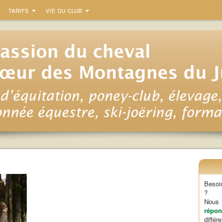
tarifs
vie du club
Besoi
?
Nou
répon
diffé