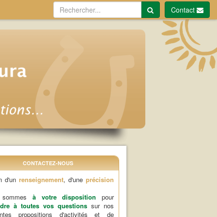
Contact
CONTACTEZ-NOUS
n d'un
renseignement
, d'une
précision
s sommes
à votre disposition
pour
dre à toutes vos questions
sur nos
rentes propositions d'activités et de