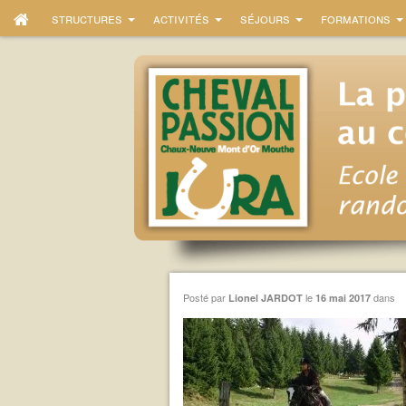
structures
activités
séjours
formations
Posté par
le
dans
Lionel JARDOT
16 mai 2017