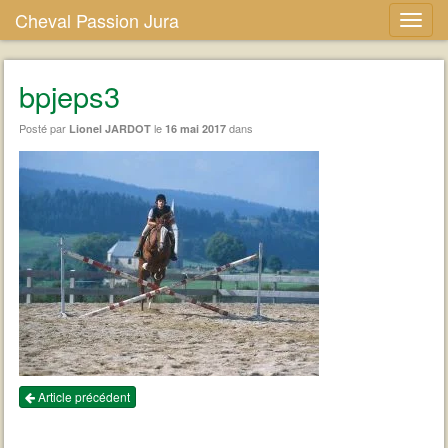
Cheval Passion Jura
bpjeps3
Posté par
le
dans
Lionel JARDOT
16 mai 2017
Article précédent