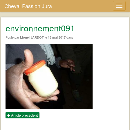
Cheval Passion Jura
environnement091
Posté par
le
dans
Lionel JARDOT
16 mai 2017
Article précédent