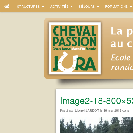
structures
activités
séjours
formations
Image2-18-800×5
Posté par
le
dans
Lionel JARDOT
16 mai 2017