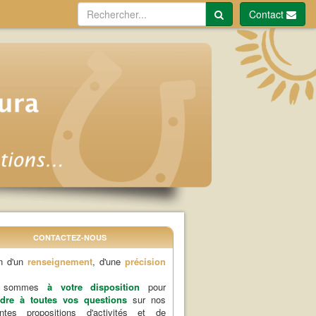
Contact
CONTACTEZ-NOUS
n d'un
renseignement
, d'une
précision
s sommes
à votre disposition
pour
dre à toutes vos questions
sur nos
rentes propositions d'activités et de