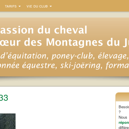
tarifs
vie du club
33
Besoi
?
Nou
répon
diffé