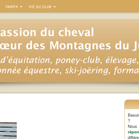
tarifs
vie du club
Besoi
?
Nou
répon
diffé