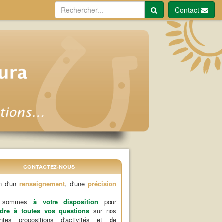
Contact
CONTACTEZ-NOUS
n d'un
renseignement
, d'une
précision
s sommes
à votre disposition
pour
dre à toutes vos questions
sur nos
rentes propositions d'activités et de