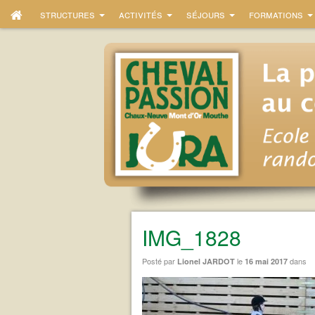
structures
activités
séjours
formations
IMG_1828
Posté par
le
dans
Lionel JARDOT
16 mai 2017