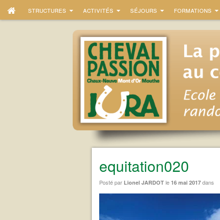
structures
activités
séjours
formations
equitation020
Posté par
le
dans
Lionel JARDOT
16 mai 2017