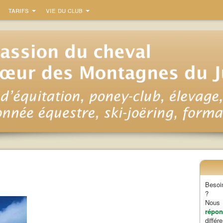
tarifs
vie du club
Besoi
?
Nou
répon
diffé