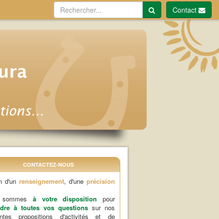
Contact
CONTACTEZ-NOUS
n d'un
renseignement
, d'une
précision
s sommes
à votre disposition
pour
dre à toutes vos questions
sur nos
rentes propositions d'activités et de