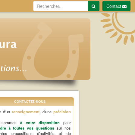
Contact
CONTACTEZ-NOUS
n d'un
renseignement
, d'une
précision
s sommes
à votre disposition
pour
dre à toutes vos questions
sur nos
rentes propositions d'activités et de