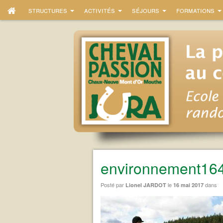
structures
activités
séjours
formations
environnement16
Posté par
le
dans
Lionel JARDOT
16 mai 2017