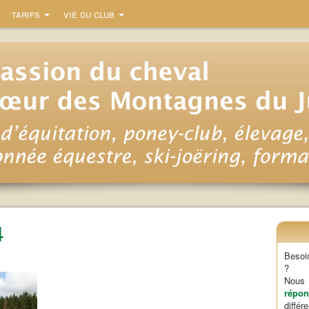
tarifs
vie du club
4
Besoi
?
Nou
répon
diffé