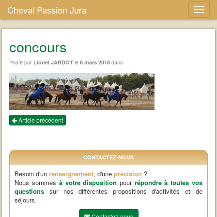
Cheval Passion Jura
concours
Posté par
le
dans
Lionel JARDOT
8 mars 2018
Article précédent
CONTACTEZ-NOUS
Besoin d'un
renseignement
, d'une
précision
?
Nous sommes
à votre disposition
pour
répondre à toutes vos
questions
sur nos différentes propositions d'activités et de
séjours.
Contactez-nous