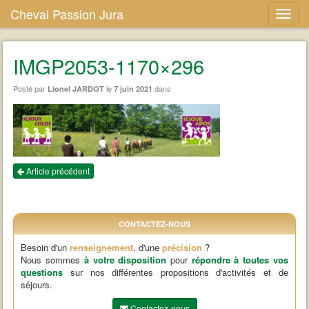
Cheval Passion Jura
IMGP2053-1170×296
Posté par
le
dans
Lionel JARDOT
7 juin 2021
Article précédent
CONTACTEZ-NOUS
Besoin d'un
renseignement
, d'une
précision
?
Nous sommes
à votre disposition
pour
répondre à toutes vos
questions
sur nos différentes propositions d'activités et de
séjours.
Contactez-nous