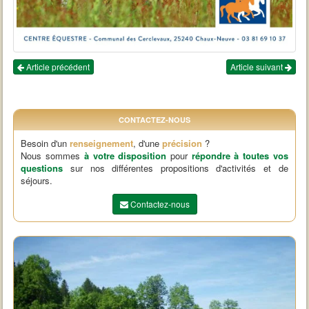
Article précédent
Article suivant
CONTACTEZ-NOUS
Besoin d'un
renseignement
, d'une
précision
?
Nous sommes
à votre disposition
pour
répondre à toutes vos
questions
sur nos différentes propositions d'activités et de
séjours.
Contactez-nous